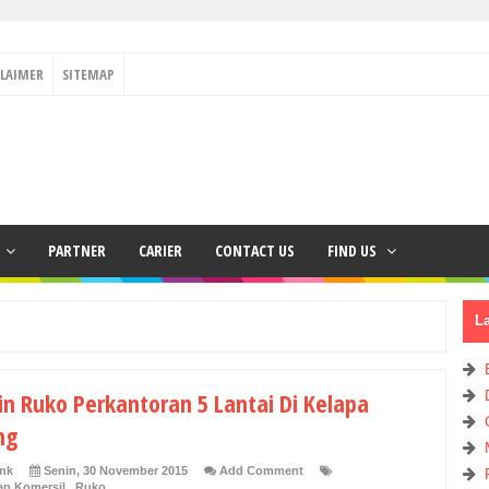
CLAIMER
SITEMAP
PARTNER
CARIER
CONTACT US
FIND US
L
in Ruko Perkantoran 5 Lantai Di Kelapa
ng
ank
Senin, 30 November 2015
Add Comment
n Komersil
,
Ruko