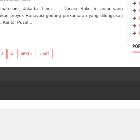
umah.com, Jakarta Timur - Desain Ruko 5 lantai yang
kan proyek Renovasi gedung perkantoran yang difungsikan
i Kantor Pusat...
PO
2
3
NEXT »
LAST