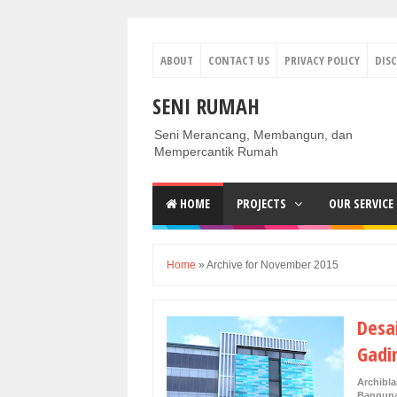
ABOUT
CONTACT US
PRIVACY POLICY
DIS
SENI RUMAH
Seni Merancang, Membangun, dan
Mempercantik Rumah
HOME
PROJECTS
OUR SERVICE
Home
»
Archive for November 2015
Desa
Gadi
Archibl
Banguna